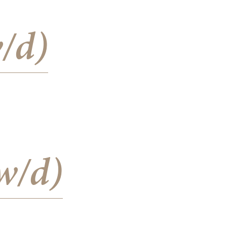
/d)
w/d)