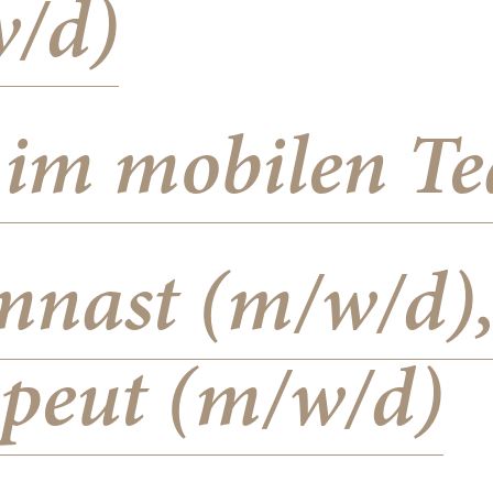
w/d)
r im mobilen T
nast (m/w/d)
apeut (m/w/d)