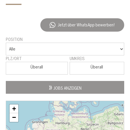
Jetzt über WhatsApp bewerben!
POSITION
PLZ/ORT
UMKREIS
Überall
Überall
JOBS ANZEIGEN
+
−