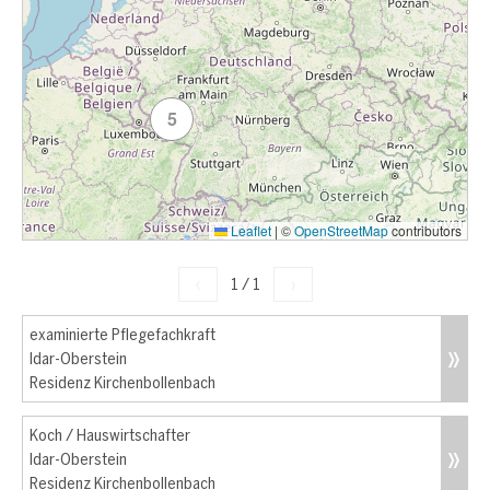
5
Leaflet
|
©
OpenStreetMap
contributors
‹
1
/
1
›
examinierte Pflegefachkraft
Idar-Oberstein
Residenz Kirchenbollenbach
Koch / Hauswirtschafter
Idar-Oberstein
Residenz Kirchenbollenbach