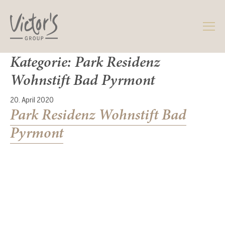
Z
Z
u
u
m
m
I
H
n
a
Kategorie:
Park Residenz
h
u
a
p
Wohnstift Bad Pyrmont
l
t
t
m
20. April 2020
e
Park Residenz Wohnstift Bad
n
Pyrmont
ü