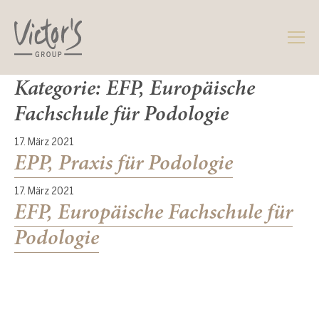
Z
Z
u
u
m
m
I
H
n
a
Kategorie:
EFP, Europäische
h
u
a
p
Fachschule für Podologie
l
t
t
m
17. März 2021
e
EPP, Praxis für Podologie
n
ü
17. März 2021
EFP, Europäische Fachschule für
Podologie