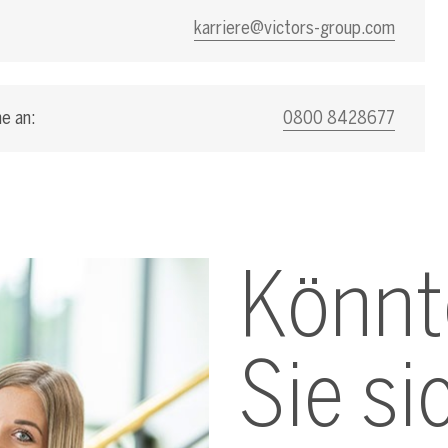
karriere@victors-group.com
e an:
0800 8428677
Könnt
Sie si